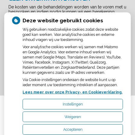
De kosten van de behandelingen worden van te voren met u
besproken en indien nodig kunnen wij een berekening
maken van de eigen bijdrage voor iedere behandeling!
Deze website gebruikt cookies
Tandartspraktijk Ambacht Vlaardingen hanteert de wettelijke
vaste tarieven, net zoals alle andere tandartspraktijken in
Wij gebruiken noodzakelijke cookies zodat deze website
Nederland!
goed kan werken. Voor analytische cookies en externe
inhoud vragen wij uw toestemming.
Voor analytische cookies werken wij samen met Matomo
ADRESGEGEVENS
en Google Analytics. Voor externe inhoud werken wij
Tandartspraktijk Ambacht
samen met Google (Maps, Translate en Reviews), YouTube,
Voorstraat 39
Vimeo, Facebook, Instagram, X (Twitter), Qualizorg,
3135 HW Vlaardingen
Patiëntenvertellen en ZorgkaartNederland. Deze partijen
Telefoon: 0104343332
kunnen gegevens zoals uw IP-adres verwerken.
E-mail:
info@tpambacht.nl
Via Cookie-instellingen onderaan de website kunt u op
ieder moment uw toestemming intrekken of aanpassen.
Lees meer over onze Privacy- en Cookieverklaring.
Instellingen
Uw Zorg Online
|
Beheer
Weigeren
Bezoek
Bezoek
onze
onze
Accepteren
Privacy verklaring
|
Cookie-instellingen
|
Voorwaarden
facebook
Instagram